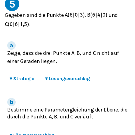
5
Gegeben sind die Punkte
,
und
A
(
6
|
0
|
3
)
B
(
6
|
4
|
0
)
.
C
(
0
|
6
|
1,5
)
Zeige, dass die drei Punkte
,
, und
nicht auf
A
B
C
einer Geraden liegen.
▾
Strategie
▾
Lösungsvorschlag
Bestimme eine Parametergleichung der Ebene, die
durch die Punkte
,
, und
verläuft.
A
B
C