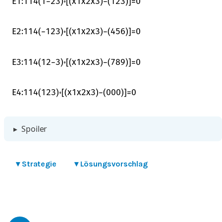
E
1
:
1
14
(
1
−
2
3
)
∘
[
(
x
1
x
2
x
3
)
−
(
1
2
3
)
]
=
0
E
2
:
1
14
(
−
1
2
3
)
∘
[
(
x
1
x
2
x
3
)
−
(
4
5
6
)
]
=
0
E
3
:
1
14
(
1
2
−
3
)
∘
[
(
x
1
x
2
x
3
)
−
(
7
8
9
)
]
=
0
E
4
:
1
14
(
1
2
3
)
∘
[
(
x
1
x
2
x
3
)
−
(
0
0
0
)
]
=
0
▸
Spoiler
▾
Strategie
▾
Lösungsvorschlag