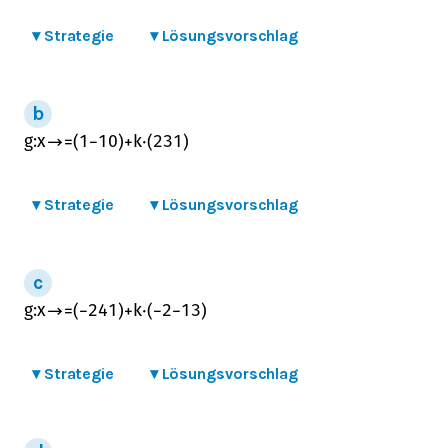
▾
Strategie
▾
Lösungsvorschlag
g
:
x
→
=
(
1
−
1
0
)
+
k
⋅
(
2
3
1
)
▾
Strategie
▾
Lösungsvorschlag
g
:
x
→
=
(
−
2
4
1
)
+
k
⋅
(
−
2
−
1
3
)
▾
Strategie
▾
Lösungsvorschlag