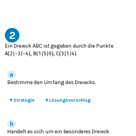
2
Ein Dreieck ABC ist gegeben durch die Punkte
.
A
(
2
|
−
3
|
−
4
)
,
B
(
1
|
5
|
0
)
,
C
(
3
|
1
|
4
)
Bestimme den Umfang des Dreiecks.
▾
Strategie
▾
Lösungsvorschlag
Handelt es sich um ein besonderes Dreieck