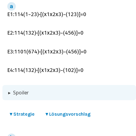
E
1
:
1
14
(
1
−
2
3
)
∘
[
(
x
1
x
2
x
3
)
−
(
1
2
3
)
]
=
0
E
2
:
1
14
(
1
3
2
)
∘
[
(
x
1
x
2
x
3
)
−
(
4
5
6
)
]
=
0
E
3
:
1
101
(
6
7
4
)
∘
[
(
x
1
x
2
x
3
)
−
(
4
5
6
)
]
=
0
E
4
:
1
14
(
1
3
2
)
∘
[
(
x
1
x
2
x
3
)
−
(
1
0
2
)
]
=
0
▸
Spoiler
▾
Strategie
▾
Lösungsvorschlag