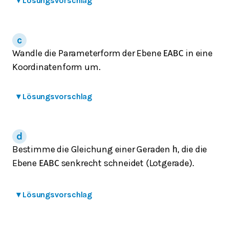
▾
Lösungsvorschlag
Wandle die Parameterform der Ebene
in eine
E
A
B
C
Koordinatenform um.
▾
Lösungsvorschlag
Bestimme die Gleichung einer Geraden
, die die
h
Ebene
senkrecht schneidet (Lotgerade).
E
A
B
C
▾
Lösungsvorschlag