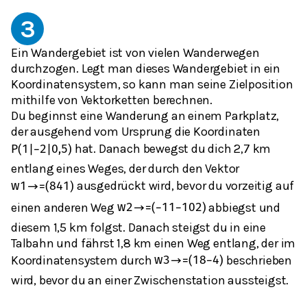
3
Ein Wandergebiet ist von vielen Wanderwegen
durchzogen. Legt man dieses Wandergebiet in ein
Koordinatensystem, so kann man seine Zielposition
mithilfe von Vektorketten berechnen.
Du beginnst eine Wanderung an einem Parkplatz,
der ausgehend vom Ursprung die Koordinaten
hat. Danach bewegst du dich 2,7 km
P
(
1
|
−
2
|
0,5
)
entlang eines Weges, der durch den Vektor
ausgedrückt wird, bevor du vorzeitig auf
w
1
→
=
(
8
4
1
)
einen anderen Weg
abbiegst und
w
2
→
=
(
−
11
−
10
2
)
diesem 1,5 km folgst. Danach steigst du in eine
Talbahn und fährst 1,8 km einen Weg entlang, der im
Koordinatensystem durch
beschrieben
w
3
→
=
(
1
8
−
4
)
wird, bevor du an einer Zwischenstation aussteigst.