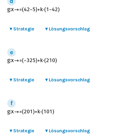
g
:
x
→
=
(
4
2
−
5
)
+
k
⋅
(
1
−
4
2
)
▾
Strategie
▾
Lösungsvorschlag
g
:
x
→
=
(
−
3
2
5
)
+
k
⋅
(
2
1
0
)
▾
Strategie
▾
Lösungsvorschlag
g
:
x
→
=
(
2
0
1
)
+
k
⋅
(
1
0
1
)
▾
Strategie
▾
Lösungsvorschlag