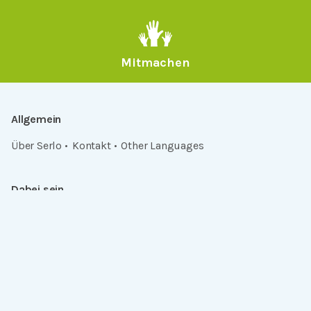
Mitmachen
Allgemein
Über Serlo
Kontakt
Other Languages
Dabei sein
Newsletter
Jobs
GitHub
Community
Products
Serlo Editor
Metadata API
iFrame API