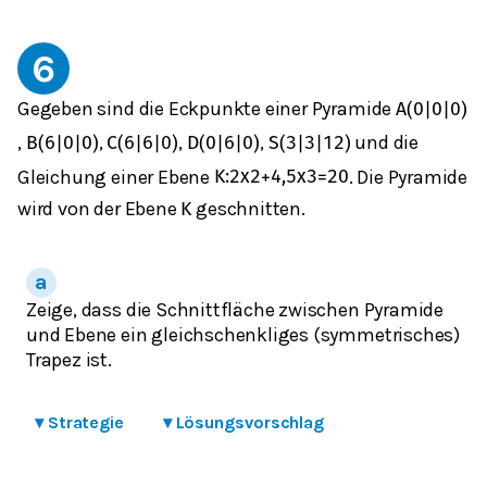
6
Gegeben sind die Eckpunkte einer Pyramide
A
(
0
|
0
|
0
)
,
,
,
,
und die
B
(
6
|
0
|
0
)
C
(
6
|
6
|
0
)
D
(
0
|
6
|
0
)
S
(
3
|
3
|
12
)
Gleichung einer Ebene
. Die Pyramide
K
:
2
x
2
+
4,5
x
3
=
20
wird von der Ebene
geschnitten.
K
Zeige, dass die Schnittfläche zwischen Pyramide
und Ebene ein gleichschenkliges (symmetrisches)
Trapez ist.
▾
Strategie
▾
Lösungsvorschlag