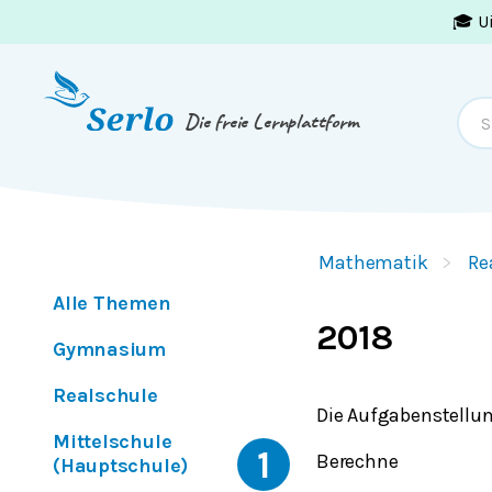
🎓 U
Springe zum
Inhalt
oder
Footer
Die freie Lernplattform
Mathematik
Re
Alle Themen
2018
Gymnasium
Realschule
Die Aufgabenstellun
Mittelschule
1
Berechne
(Hauptschule)