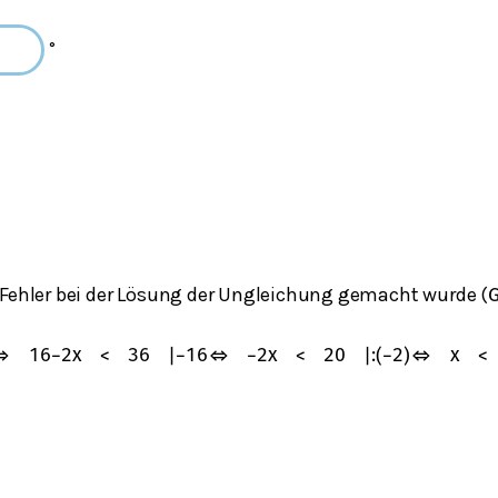
°
 Fehler bei der Lösung der Ungleichung gemacht wurde (
⇔
16
−
2
x
<
36
|
−
16
⇔
−
2
x
<
20
|
:
(
−
2
)
⇔
x
<