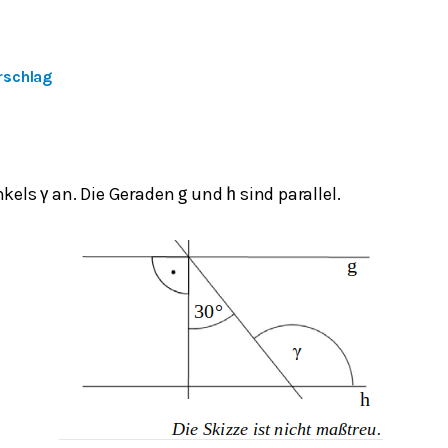
rschlag
nkels
an. Die Geraden
und
sind parallel.
γ
g
h