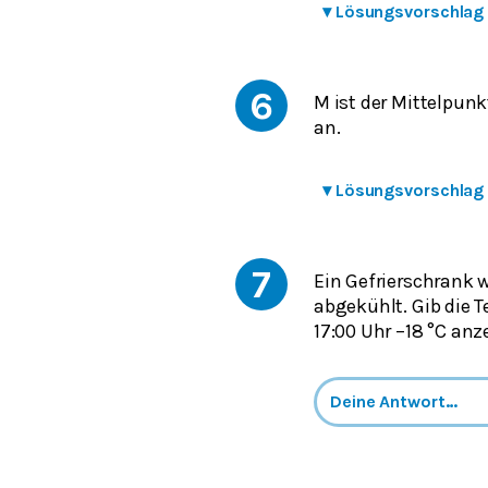
▾
Lösungsvorschlag
6
M ist der Mittelpunk
an.
▾
Lösungsvorschlag
7
Ein Gefrierschrank w
abgekühlt. Gib die
17:00 Uhr –18 °C anze