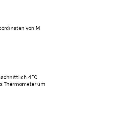
 Koordinaten von M
hschnittlich 4 °C
das Thermometer um