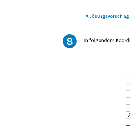
▾
Lösungsvorschlag
8
In folgendem Koordi