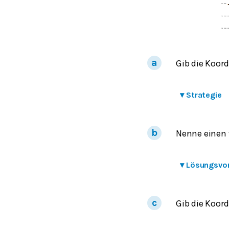
Gib die Koor
▾
Strategie
Nenne einen 
▾
Lösungsvo
Gib die Koor