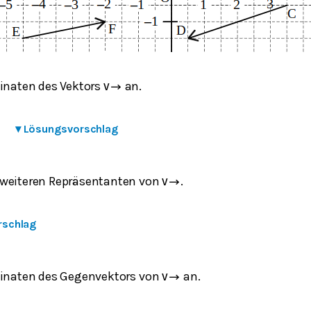
dinaten des Vektors
an.
v
→
▾
Lösungsvorschlag
weiteren Repräsentanten von
.
v
→
rschlag
dinaten des Gegenvektors von
an.
v
→