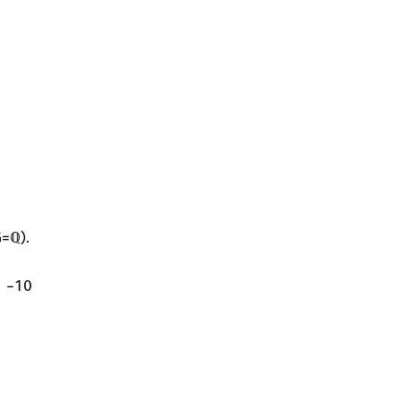
).
G
=
ℚ
−
10