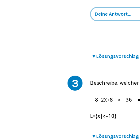
▾
Lösungsvorschlag
3
Beschreibe, welcher
8
−
2
x
+
8
<
36
L
=
{
x
|
<
−
10
}
▾
Lösungsvorschlag