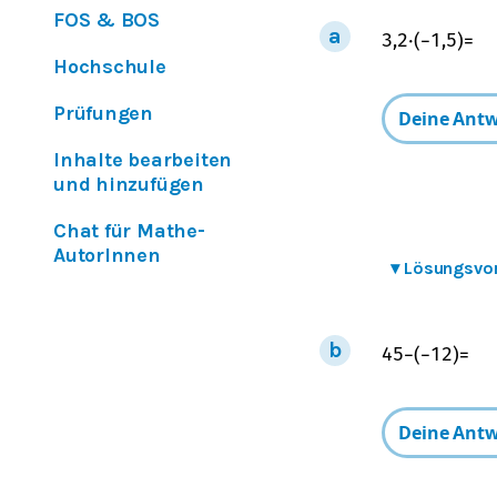
FOS & BOS
3,2
⋅
(
−
1,5
)
=
Hochschule
Prüfungen
Inhalte bearbeiten
und hinzufügen
Chat für Mathe-
AutorInnen
▾
Lösungsvo
4
5
−
(
−
1
2
)
=