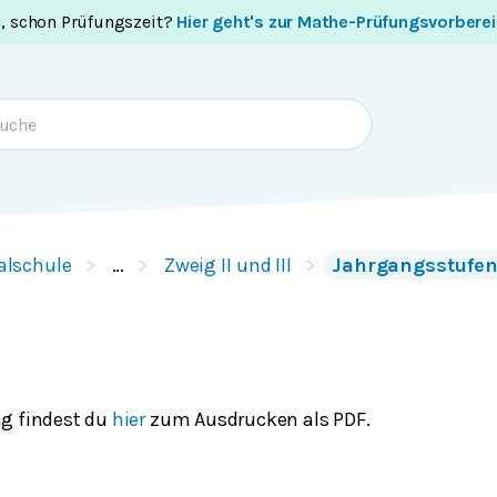
i, schon Prüfungszeit?
Hier geht's zur Mathe-Prüfungsvorbere
alschule
…
Zweig II und III
Jahrgangsstufent
g findest du
hier
zum Ausdrucken als PDF.