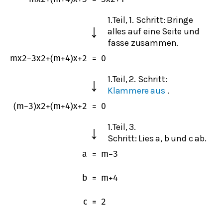
1.Teil, 1. Schritt: Bringe
↓
alles auf eine Seite und
fasse zusammen.
m
x
2
−
3
x
2
+
(
m
+
4
)
x
+
2
=
0
1.Teil, 2. Schritt:
↓
Klammere aus
.
(
m
−
3
)
x
2
+
(
m
+
4
)
x
+
2
=
0
1.Teil, 3.
↓
Schritt: Lies
a
,
b
und
c
ab.
a
=
m
−
3
b
=
m
+
4
c
=
2