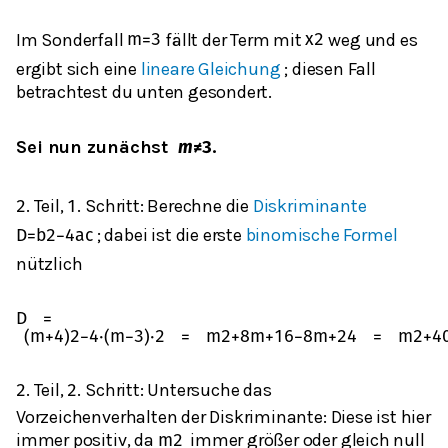
Im Sonderfall
fällt der Term mit
weg und es
m
=
3
x
2
ergibt sich eine
lineare Gleichung
; diesen Fall
betrachtest du unten gesondert.
Sei nun zunächst
.
𝒎
≠
𝟑
. Teil,
. Schritt: Berechne die
Diskriminante
2
1
; dabei ist die erste
binomische Formel
D
=
b
2
−
4
a
c
nützlich
D
=
(
m
+
4
)
2
−
4
⋅
(
m
−
3
)
⋅
2
=
m
2
+
8
m
+
16
−
8
m
+
24
=
m
2
+
4
. Teil,
. Schritt: Untersuche das
2
2
Vorzeichenverhalten der Diskriminante: Diese ist hier
immer positiv, da
immer größer oder gleich null
m
2