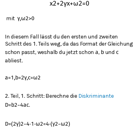
x
2
+
2
γ
x
+
ω
2
=
0
mit
γ
,
ω
2
>
0
In diesem Fall lässt du den ersten und zweiten
Schritt des
. Teils weg, da das Format der Gleichung
1
schon passt, weshalb du jetzt schon
,
und
a
b
c
abliest.
a
=
1
,
b
=
2
γ
,
c
=
ω
2
. Teil,
. Schritt: Berechne die
Diskriminante
2
1
.
D
=
b
2
−
4
a
c
D
=
(
2
γ
)
2
−
4
⋅
1
⋅
ω
2
=
4
⋅
(
γ
2
−
ω
2
)