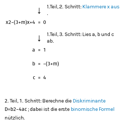
1.Teil, 2. Schritt:
Klammere x aus
↓
.
x
2
−
(
3
+
m
)
x
+
4
=
0
1.Teil, 3. Schritt: Lies
a
,
b
und
c
↓
ab.
a
=
1
b
=
−
(
3
+
m
)
c
=
4
. Teil,
. Schritt: Berechne die
Diskriminante
2
1
; dabei ist die erste
binomische Formel
D
=
b
2
−
4
a
c
nützlich.