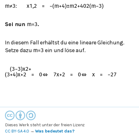
m
≠
3
:
x
1,2
=
−
(
m
+
4
)
±
m
2
+
40
2
(
m
−
3
)
Sei nun
.
m
=
3
In diesem Fall erhältst du eine lineare Gleichung.
Setze dazu
ein und löse auf.
m
=
3
(
3
−
3
)
x
2
+
(
3
+
4
)
x
+
2
=
0
⇔
7
x
+
2
=
0
⇔
x
=
−
2
7
Dieses Werk steht unter der freien Lizenz
CC BY-SA 4.0
→
Was bedeutet das?