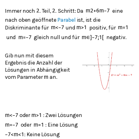
Immer noch
. Teil,
. Schritt: Da
eine
2
2
m
2
+
6
m
−
7
nach oben geöffnete
Parabel
ist, ist die
Diskriminante für
und
positiv, für
m
<
−
7
m
>
1
m
=
1
und
gleich null und für
negativ.
m
=
−
7
m
∈
]
−
7
;
1
[
Gib nun mit diesem
Ergebnis die Anzahl der
Lösungen in Abhängigkeit
vom Parameter
an.
m
oder
: Zwei Lösungen
m
<
−
7
m
>
1
oder
: Eine Lösung
m
=
−
7
m
=
1
: Keine Lösung
−
7
<
m
<
1