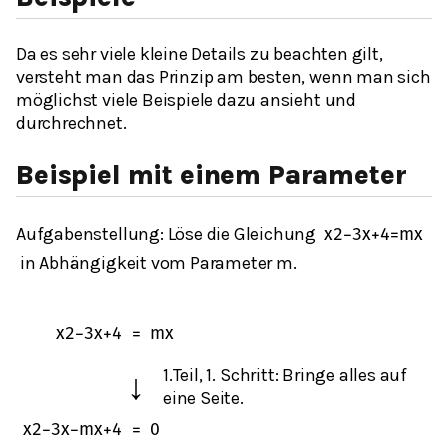
Da es sehr viele kleine Details zu beachten gilt,
versteht man das Prinzip am besten, wenn man sich
möglichst viele Beispiele dazu ansieht und
durchrechnet.
Beispiel mit einem Parameter
Aufgabenstellung: Löse die Gleichung
x
2
−
3
x
+
4
=
m
x
in Abhängigkeit vom Parameter
m
.
x
2
−
3
x
+
4
=
m
x
1.Teil, 1. Schritt: Bringe alles auf
↓
eine Seite.
x
2
−
3
x
−
m
x
+
4
=
0