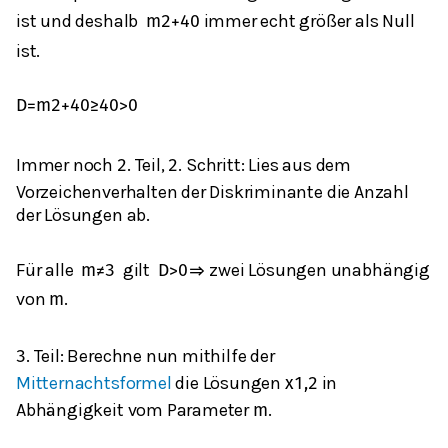
ist und deshalb
immer echt größer als Null
m
2
+
40
ist.
D
=
m
2
+
40
≥
40
>
0
Immer noch
. Teil,
. Schritt: Lies aus dem
2
2
Vorzeichenverhalten der Diskriminante die Anzahl
der Lösungen ab.
Für alle
gilt
zwei Lösungen unabhängig
m
≠
3
D
>
0
⇒
von
.
m
. Teil: Berechne nun mithilfe der
3
Mitternachtsformel
die Lösungen
in
x
1,2
Abhängigkeit vom Parameter
.
m