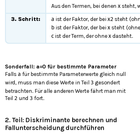
Aus den Termen, bei denen
steht, 
x
3. Schritt:
ist der Faktor, der bei
steht (oh
a
x
2
ist der Faktor, der bei
steht (ohn
b
x
ist der Term, der ohne
dasteht.
c
x
Sonderfall: a=0 für bestimmte Parameter
Falls
für bestimmte Parameterwerte gleich null
a
wird, muss man diese Werte in Teil
gesondert
3
betrachten. Für alle anderen Werte fährt man mit
Teil
und
fort.
2
3
2. Teil: Diskriminante berechnen und
Fallunterscheidung durchführen