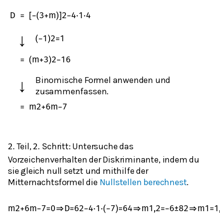
D
=
[
−
(
3
+
m
)
]
2
−
4
⋅
1
⋅
4
↓
(
−
1
)
2
=
1
=
(
m
+
3
)
2
−
16
Binomische Formel anwenden und
↓
zusammenfassen.
=
m
2
+
6
m
−
7
. Teil,
. Schritt: Untersuche das
2
2
Vorzeichenverhalten der Diskriminante, indem du
sie gleich null setzt und mithilfe der
Mitternachtsformel die
Nullstellen berechnest
.
m
2
+
6
m
−
7
=
0
⇒
D
=
6
2
−
4
⋅
1
⋅
(
−
7
)
=
64
⇒
m
1,2
=
−
6
±
8
2
⇒
m
1
=
1