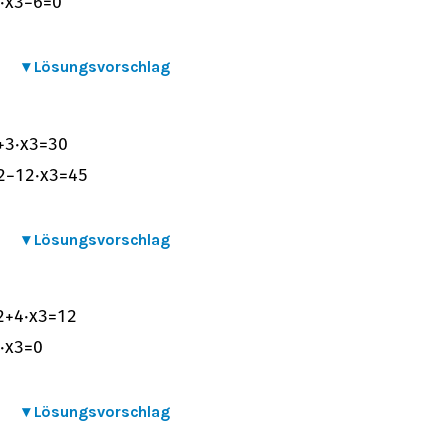
⋅
x
3
−
6
=
0
▾
Lösungsvorschlag
+
3
⋅
x
3
=
30
2
−
12
⋅
x
3
=
45
▾
Lösungsvorschlag
2
+
4
⋅
x
3
=
12
⋅
x
3
=
0
▾
Lösungsvorschlag