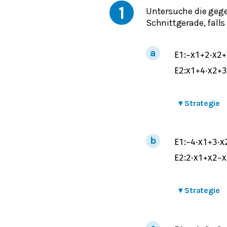
1
Untersuche die geg
Schnittgerade, falls
E
1
:
−
x
1
+
2
⋅
x
2
+
E
2
:
x
1
+
4
⋅
x
2
+
3
▾
Strategie
E
1
:
−
4
⋅
x
1
+
3
⋅
x
E
2
:
2
⋅
x
1
+
x
2
−
x
▾
Strategie