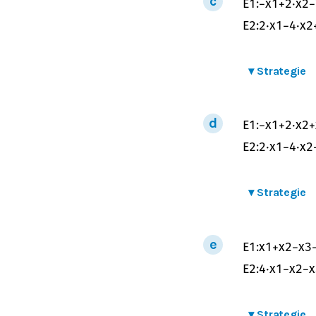
E
1
:
−
x
1
+
2
⋅
x
2
−
E
2
:
2
⋅
x
1
−
4
⋅
x
2
▾
Strategie
E
1
:
−
x
1
+
2
⋅
x
2
+
E
2
:
2
⋅
x
1
−
4
⋅
x
2
▾
Strategie
E
1
:
x
1
+
x
2
−
x
3
E
2
:
4
⋅
x
1
−
x
2
−
x
▾
Strategie