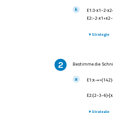
E
1
:
3
⋅
x
1
−
2
⋅
x
2
E
2
:
−
2
⋅
x
1
+
x
2
−
▾
Strategie
2
Bestimme die Schni
E
1
:
x
→
=
(
1
4
2
)
E
2
:
(
2
−
3
−
6
)
∘
[
x
▾
Strategie