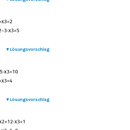
+
x
3
=
2
2
−
3
⋅
x
3
=
5
▾
Lösungsvorschlag
5
⋅
x
3
=
10
+
x
3
=
4
▾
Lösungsvorschlag
x
2
+
1
2
⋅
x
3
=
1