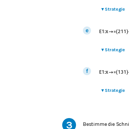
▾
Strategie
E
1
:
x
→
=
(
2
1
1
)
▾
Strategie
E
1
:
x
→
=
(
1
3
1
)
▾
Strategie
3
Bestimme die Schni