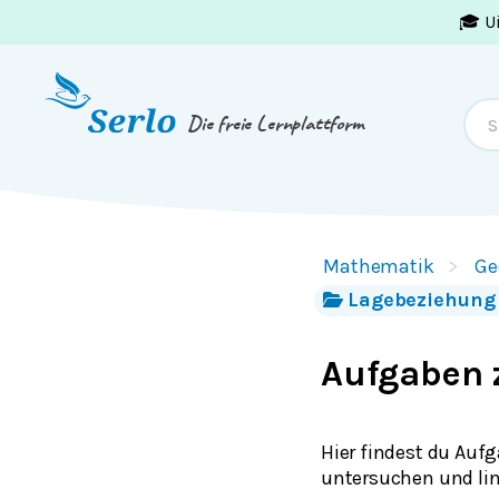
🎓 U
Springe zum
Inhalt
oder
Footer
Die freie Lernplattform
Mathematik
Ge
Lagebeziehung
Aufgaben 
Hier findest du Auf
untersuchen und li