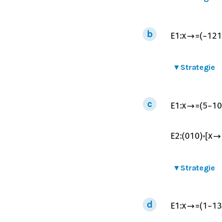
E
1
:
x
→
=
(
−
1
2
1
▾
Strategie
E
1
:
x
→
=
(
5
−
1
0
E
2
:
(
0
1
0
)
∘
[
x
→
▾
Strategie
E
1
:
x
→
=
(
1
−
1
3