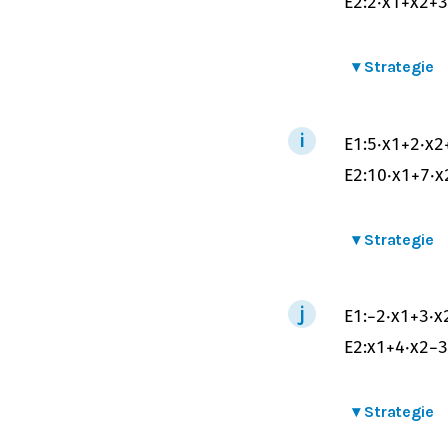
E
2
:
2
⋅
x
1
+
x
2
+
3
▾
Strategie
E
1
:
5
⋅
x
1
+
2
⋅
x
2
E
2
:
10
⋅
x
1
+
7
⋅
x
▾
Strategie
E
1
:
−
2
⋅
x
1
+
3
⋅
x
E
2
:
x
1
+
4
⋅
x
2
−
3
▾
Strategie