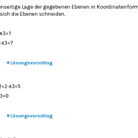
enseitige Lage der gegebenen Ebenen in Koordinatenfor
 sich die Ebenen schneiden.
x
3
=
1
⋅
x
3
=
7
▾
Lösungsvorschlag
2
+
2
⋅
x
3
=
5
3
=
0
▾
Lösungsvorschlag