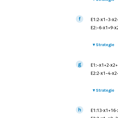
E
1
:
2
⋅
x
1
−
3
⋅
x
2
E
2
:
−
6
⋅
x
1
+
9
⋅
x
▾
Strategie
E
1
:
−
x
1
+
2
⋅
x
2
+
E
2
:
2
⋅
x
1
−
4
⋅
x
2
▾
Strategie
E
1
:
1
3
⋅
x
1
+
1
6
⋅