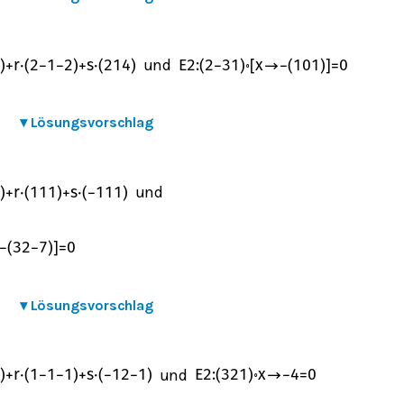
und
)
+
r
⋅
(
2
−
1
−
2
)
+
s
⋅
(
2
1
4
)
E
2
:
(
2
−
3
1
)
∘
[
x
→
−
(
1
0
1
)
]
=
0
▾
Lösungsvorschlag
und
)
+
r
⋅
(
1
1
1
)
+
s
⋅
(
−
1
1
1
)
−
(
3
2
−
7
)
]
=
0
▾
Lösungsvorschlag
und
)
+
r
⋅
(
1
−
1
−
1
)
+
s
⋅
(
−
1
2
−
1
)
E
2
:
(
3
2
1
)
∘
x
→
−
4
=
0