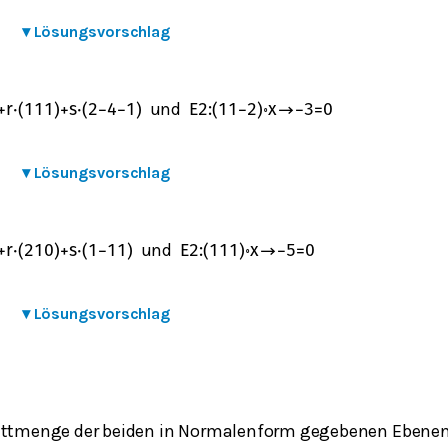
▾
Lösungsvorschlag
und
+
r
⋅
(
1
1
1
)
+
s
⋅
(
2
−
4
−
1
)
E
2
:
(
1
1
−
2
)
∘
x
→
−
3
=
0
▾
Lösungsvorschlag
und
+
r
⋅
(
2
1
0
)
+
s
⋅
(
1
−
1
1
)
E
2
:
(
1
1
1
)
∘
x
→
−
5
=
0
▾
Lösungsvorschlag
ttmenge der beiden in Normalenform gegebenen Ebenen