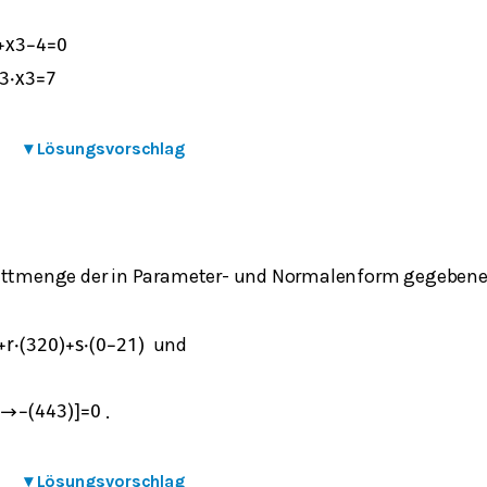
+
x
3
−
4
=
0
3
⋅
x
3
=
7
▾
Lösungsvorschlag
ttmenge der in Parameter- und Normalenform gegebene
und
+
r
⋅
(
3
2
0
)
+
s
⋅
(
0
−
2
1
)
.
→
−
(
4
4
3
)
]
=
0
▾
Lösungsvorschlag