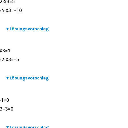
2
⋅
x
3
=
5
+
4
⋅
x
3
=
−
10
▾
Lösungsvorschlag
x
3
=
1
−
2
⋅
x
3
=
−
5
▾
Lösungsvorschlag
−
1
=
0
3
−
3
=
0
▾
Lösungsvorschlag