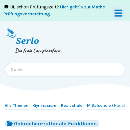
🎓 Ui, schon Prüfungszeit?
Hier geht's zur Mathe-
Springe zum
Inhalt
oder
Footer
Prüfungsvorbereitung
.
Die freie Lernplattform
Alle Themen
Gymnasium
Realschule
Mittelschule (Hauptsc
Gebrochen-rationale Funktionen