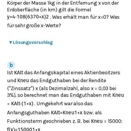
Körper der Masse 1kg in der Entfernung x von der
Erdoberfläche (in km) gilt die Formel
. Was erhält man für x=0? Was
y
=
4
⋅
10
8
(
6370
+
x
)
2
für sehr große x-Werte?
▾
Lösungsvorschlag
Ist
das Anfangskapital eines Aktienbesitzers
K
A
l
t
und
das Endguthaben bei der Rendite
K
n
e
u
("Zinssatz") x (als Dezimalzahl, also x = 0,03 bei
3%), so berechnet man das Endguthaben mit
K
n
e
u
=
. Umgekehrt war also das
K
A
l
t
⋅
(
1
+
x
)
Anfangsguthaben
bzw. als
K
A
l
t
=
K
n
e
u
1
+
x
Funktionsterm geschrieben z. B. bei
= 15000:
K
n
e
u
f
(
x
)
=
15000
1
+
x