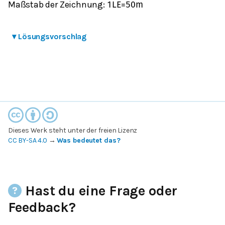
Maßstab der Zeichnung:
1
L
E
=
50
m
▾
Lösungsvorschlag
Dieses Werk steht unter der freien Lizenz
CC BY-SA 4.0
→
Was bedeutet das?
Hast du eine Frage oder
Feedback?