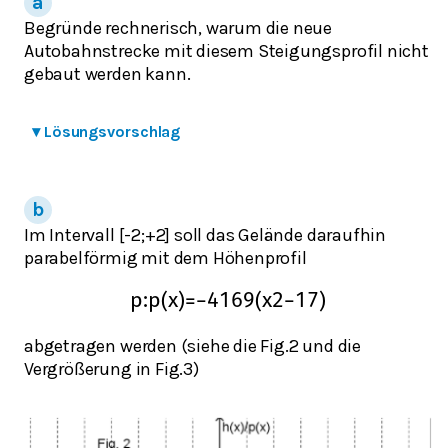
Begründe rechnerisch, warum die neue
Autobahnstrecke mit diesem Steigungsprofil nicht
gebaut werden kann.
▾
Lösungsvorschlag
Im Intervall [-2;+2] soll das Gelände daraufhin
parabelförmig mit dem Höhenprofil
p
:
p
(
x
)
=
−
4
169
(
x
2
−
17
)
abgetragen werden (siehe die Fig.2 und die
Vergrößerung in Fig.3)