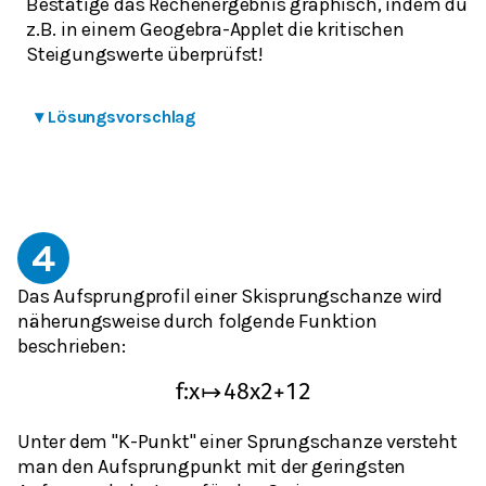
Bestätige das Rechenergebnis graphisch, indem du
z.B. in einem Geogebra-Applet die kritischen
Steigungswerte überprüfst!
▾
Lösungsvorschlag
4
Das Aufsprungprofil einer Skisprungschanze wird
näherungsweise durch folgende Funktion
beschrieben:
f
:
x
↦
48
x
2
+
12
Unter dem "K-Punkt" einer Sprungschanze versteht
man den Aufsprungpunkt mit der geringsten