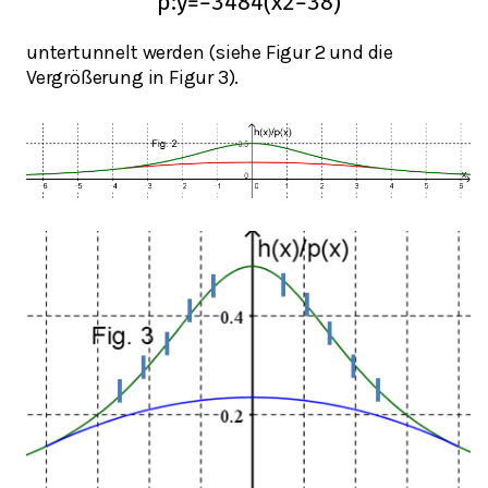
p
:
y
=
−
3
484
(
x
2
−
38
)
untertunnelt werden (siehe Figur 2 und die
Vergrößerung in Figur 3).