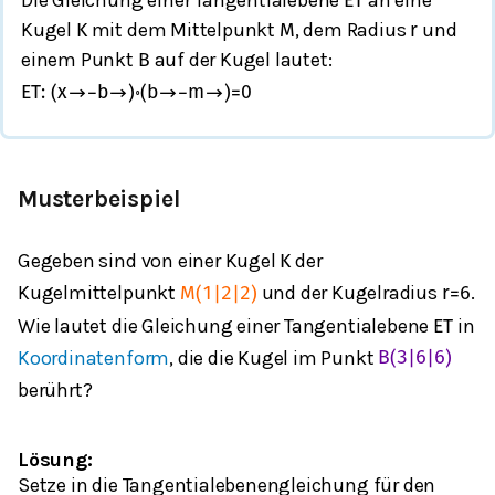
Die Gleichung einer Tangentialebene
an eine
E
T
Kugel
mit dem Mittelpunkt
, dem Radius
und
K
M
r
einem Punkt
auf der Kugel lautet:
B
E
T
:
(
x
→
−
b
→
)
∘
(
b
→
−
m
→
)
=
0
Musterbeispiel
Gegeben sind von einer Kugel
der
K
Kugelmittelpunkt
und der Kugelradius
.
M
(
1
|
2
|
2
)
r
=
6
Wie lautet die Gleichung einer Tangentialebene
in
E
T
Koordinatenform
, die die Kugel im Punkt
B
(
3
|
6
|
6
)
berührt?
Lösung:
Setze in die Tangentialebenengleichung für den