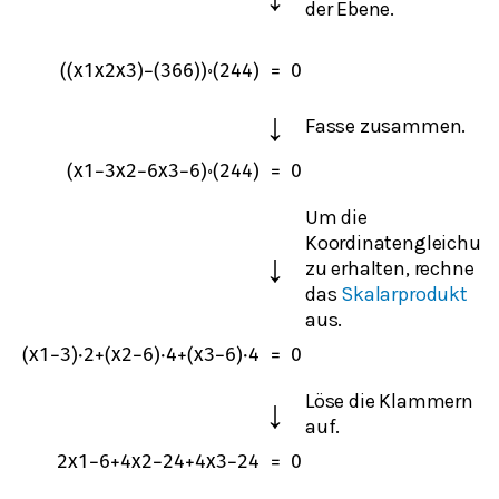
der Ebene.
(
(
x
1
x
2
x
3
)
−
(
3
6
6
)
)
∘
(
2
4
4
)
=
0
↓
Fasse zusammen.
(
x
1
−
3
x
2
−
6
x
3
−
6
)
∘
(
2
4
4
)
=
0
Um die
Koordinatengleichun
↓
zu erhalten, rechne
das
Skalarprodukt
aus.
(
x
1
−
3
)
⋅
2
+
(
x
2
−
6
)
⋅
4
+
(
x
3
−
6
)
⋅
4
=
0
Löse die Klammern
↓
auf.
2
x
1
−
6
+
4
x
2
−
24
+
4
x
3
−
24
=
0