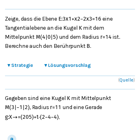
Zeige, dass die Ebene
eine
E
:
3
x
1
+
x
2
−
2
x
3
=
16
Tangentialebene an die Kugel
mit dem
K
Mittelpunkt
und dem Radius
ist.
M
(
4
|
0
|
5
)
r
=
14
Berechne auch den Berührpunkt
.
B
▾
Strategie
▾
Lösungsvorschlag
(
Quelle
)
Gegeben sind eine Kugel
mit Mittelpunkt
K
, Radius
und eine Gerade
M
(
3
|
−
1
|
2
)
r
=
11
.
g
:
X
→
=
(
2
0
5
)
+
t
⋅
(
2
−
4
−
4
)