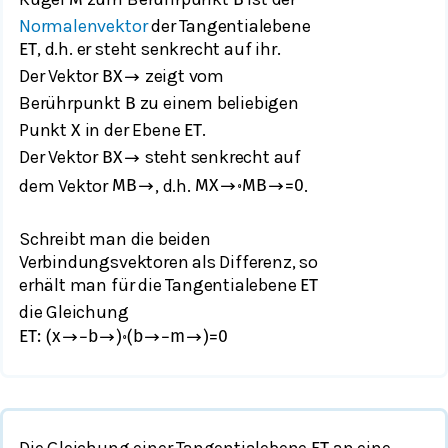
Normalenvektor
der Tangentialebene
, d.h. er steht senkrecht auf ihr.
E
T
Der Vektor
zeigt vom
B
X
→
Berührpunkt
zu einem beliebigen
B
Punkt
in der Ebene
.
X
E
T
Der Vektor
steht senkrecht auf
B
X
→
dem Vektor
, d.h.
.
M
B
→
M
X
→
∘
M
B
→
=
0
Schreibt man die beiden
Verbindungsvektoren als Differenz, so
erhält man für die Tangentialebene
E
T
die Gleichung
E
T
:
(
x
→
−
b
→
)
∘
(
b
→
−
m
→
)
=
0