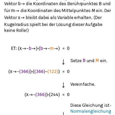
Vektor
die Koordinaten des Berührpunktes
und
b
→
B
für
die Koordinaten des Mittelpunktes
ein. Der
m
→
M
Vektor
bleibt dabei als Variable erhalten. (Der
x
→
Kugelradius spielt bei der Lösung dieser Aufgabe
keine Rolle!)
E
T
:
(
x
→
−
b
→
)
∘
(
b
→
−
m
→
)
=
0
↓
Setze
und
ein.
B
M
(
x
→
−
(
3
6
6
)
)
∘
(
(
3
6
6
)
−
(
1
2
2
)
)
=
0
↓
Vereinfache.
(
x
→
−
(
3
6
6
)
)
∘
(
2
4
4
)
=
0
Diese Gleichung ist di
Normalengleichung
↓