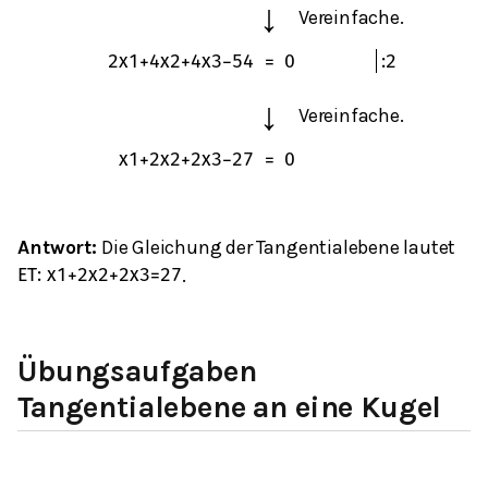
↓
Vereinfache.
2
x
1
+
4
x
2
+
4
x
3
−
54
=
0
:
2
↓
Vereinfache.
x
1
+
2
x
2
+
2
x
3
−
27
=
0
Antwort:
Die Gleichung der Tangentialebene lautet
.
E
T
:
x
1
+
2
x
2
+
2
x
3
=
27
Übungsaufgaben
Tangentialebene an eine Kugel