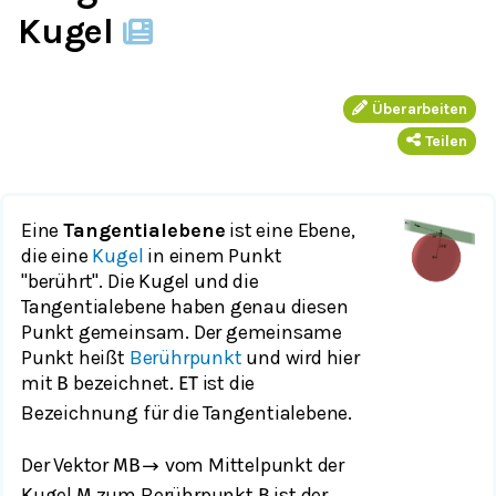
Kugel
Überarbeiten
Teilen
Eine
Tangentialebene
ist eine Ebene,
die eine
Kugel
in einem Punkt
"berührt". Die Kugel und die
Tangentialebene haben genau diesen
Punkt gemeinsam. Der gemeinsame
Punkt heißt
Berührpunkt
und wird hier
mit
bezeichnet.
ist die
B
E
T
Bezeichnung für die Tangentialebene.
Der Vektor
vom Mittelpunkt der
M
B
→
Kugel
zum Berührpunkt
ist der
M
B