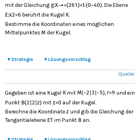
mit der Gleichung
. Die Ebene
g
:
X
→
=
(
2
6
1
)
+
t
⋅
(
0
−
4
0
)
berührt die Kugel
.
E
:
x
2
=
6
K
Bestimme die Koordinaten eines möglichen
Mittelpunktes
der Kugel.
M
▾
Strategie
▾
Lösungsvorschlag
(
Quelle
)
Gegeben ist eine Kugel
mit
,
und ein
K
M
(
−
2
|
3
|
−
5
)
r
=
9
Punkt
mit
auf der Kugel.
B
(
2
|
2
|
z
)
z
>
0
Berechne die Koordinate
und gib die Gleichung der
z
Tangentialebene
im Punkt
an.
E
T
B
▾
Strategie
▾
Lösungsvorschlag