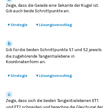
Zeige, dass die Gerade eine Sekante der Kugel ist.
Gib auch beide Schnittpunkte an.
▾
Strategie
▾
Lösungsvorschlag
Gib für die beiden Schnittpunkte
und
jeweils
S
1
S
2
die zugehörende Tangentialebene in
Koordinatenform an.
▾
Strategie
▾
Lösungsvorschlag
Zeige, dass sich die beiden Tangentialebenen
E
T
1
und
schneiden und berechne die Gleichung der
E
T
2