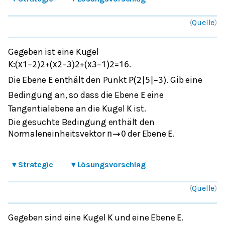
(
Quelle
)
Gegeben ist eine Kugel
.
K
:
(
x
1
−
2
)
2
+
(
x
2
−
3
)
2
+
(
x
3
−
1
)
2
=
16
Die Ebene
enthält den Punkt
. Gib eine
E
P
(
2
|
5
|
−
3
)
Bedingung an, so dass die Ebene
eine
E
Tangentialebene an die Kugel
ist.
K
Die gesuchte Bedingung enthält den
Normaleneinheitsvektor
der Ebene
.
n
→
0
E
▾
Strategie
▾
Lösungsvorschlag
(
Quelle
)
Gegeben sind eine Kugel
und eine Ebene
.
K
E