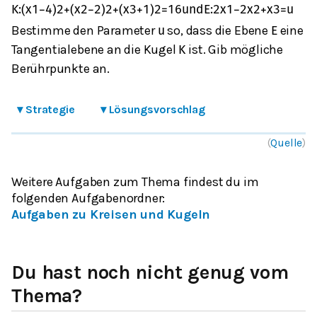
K
:
(
x
1
−
4
)
2
+
(
x
2
−
2
)
2
+
(
x
3
+
1
)
2
=
16
und
E
:
2
x
1
−
2
x
2
+
x
3
=
u
Bestimme den Parameter
so, dass die Ebene
eine
u
E
Tangentialebene an die Kugel
ist. Gib mögliche
K
Berührpunkte an.
▾
Strategie
▾
Lösungsvorschlag
(
Quelle
)
Weitere Aufgaben zum Thema findest du im
folgenden Aufgabenordner
:
Aufgaben zu Kreisen und Kugeln
Du hast noch nicht genug vom
Thema?