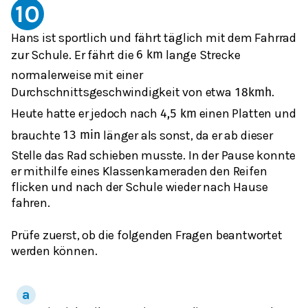
10
Hans ist sportlich und fährt täglich mit dem Fahrrad
zur Schule. Er fährt die
lange Strecke
6
k
m
normalerweise mit einer
Durchschnittsgeschwindigkeit von etwa
.
18
km
h
Heute hatte er jedoch nach
einen Platten und
4,5
k
m
brauchte
länger als sonst, da er ab dieser
13
min
Stelle das Rad schieben musste. In der Pause konnte
er mithilfe eines Klassenkameraden den Reifen
flicken und nach der Schule wieder nach Hause
fahren.
Prüfe zuerst, ob die folgenden Fragen beantwortet
werden können.