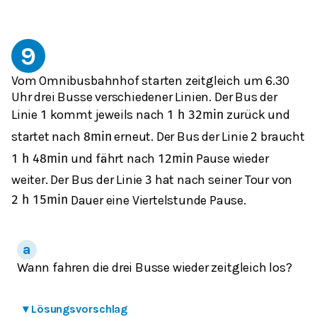
9
Vom Omnibusbahnhof starten zeitgleich um 6.30
Uhr drei Busse verschiedener Linien. Der Bus der
Linie
kommt jeweils nach
zurück und
1
1
h
32
min
startet nach
erneut. Der Bus der Linie
braucht
8
min
2
und fährt nach
Pause wieder
1
h
48
min
12
min
weiter. Der Bus der Linie
hat nach seiner Tour von
3
Dauer eine Viertelstunde Pause.
2
h
15
min
Wann fahren die drei Busse wieder zeitgleich los?
▾
Lösungsvorschlag