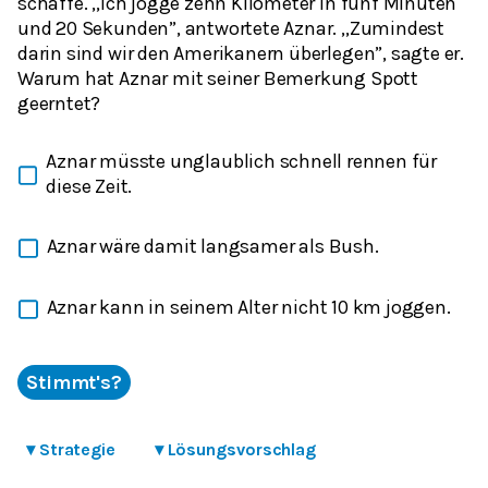
schaffe. ,,Ich jogge zehn Kilometer in fünf Minuten
und 20 Sekunden”, antwortete Aznar. ,,Zumindest
darin sind wir den Amerikanern überlegen”, sagte er.
Warum hat Aznar mit seiner Bemerkung Spott
geerntet?
Aznar müsste unglaublich schnell rennen für
diese Zeit.
Aznar wäre damit langsamer als Bush.
Aznar kann in seinem Alter nicht 10 km joggen.
Stimmt's?
▾
Strategie
▾
Lösungsvorschlag