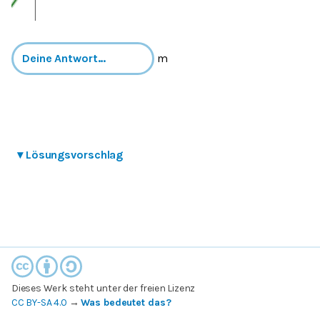
m
▾
Lösungsvorschlag
Dieses Werk steht unter der freien Lizenz
CC BY-SA 4.0
→
Was bedeutet das?