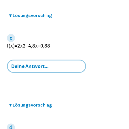
▾
Lösungsvorschlag
f
(
x
)
=
2
x
2
−
4,8
x
+
0,88
▾
Lösungsvorschlag