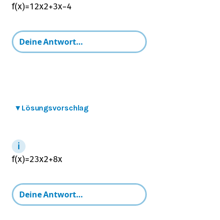
f
(
x
)
=
1
2
x
2
+
3
x
−
4
▾
Lösungsvorschlag
f
(
x
)
=
2
3
x
2
+
8
x