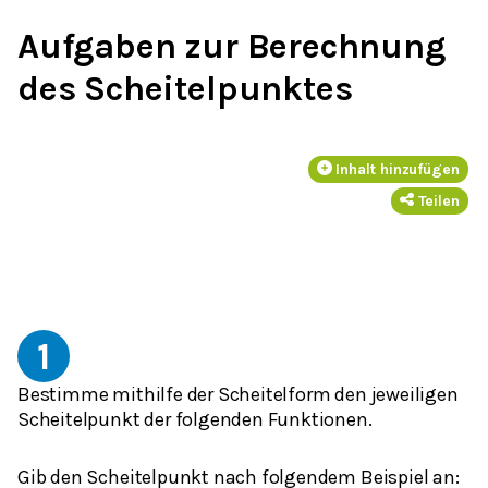
Aufgaben zur Berechnung
des Scheitelpunktes
Inhalt hinzufügen
Teilen
1
Bestimme mithilfe der Scheitelform den jeweiligen
Scheitelpunkt der folgenden Funktionen.
Gib den Scheitelpunkt nach folgendem Beispiel an: