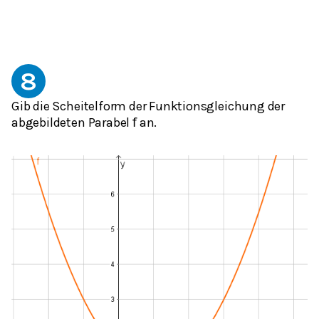
8
Gib die Scheitelform der Funktionsgleichung der
abgebildeten Parabel
an.
f