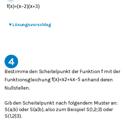
f
(
x
)
=
(
x
−
2
)
(
x
+
3
)
▾
Lösungsvorschlag
4
Bestimme den Scheitelpunkt der Funktion
mit der
f
Funktionsgleichung
anhand deren
f
(
x
)
=
x
2
+
4
x
−
5
Nullstellen.
Gib den Scheitelpunkt nach folgendem Muster an:
S(a;b) oder S(a|b), also zum Beispiel S(1,2;3) oder
S(1,2|3).