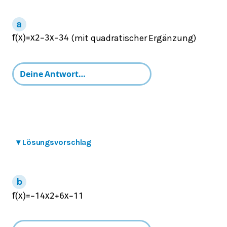
(mit quadratischer Ergänzung)
f
(
x
)
=
x
2
−
3
x
−
3
4
▾
Lösungsvorschlag
f
(
x
)
=
−
1
4
x
2
+
6
x
−
11