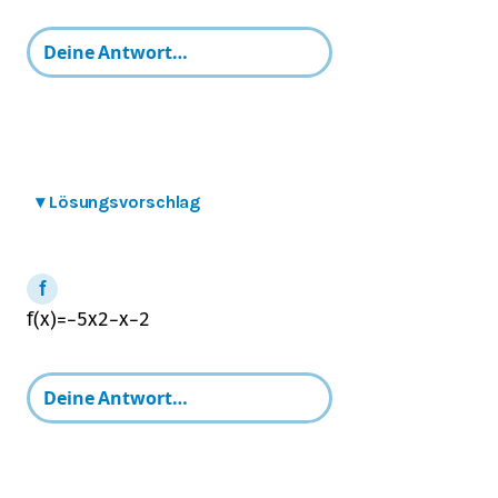
▾
Lösungsvorschlag
f
(
x
)
=
−
5
x
2
−
x
−
2