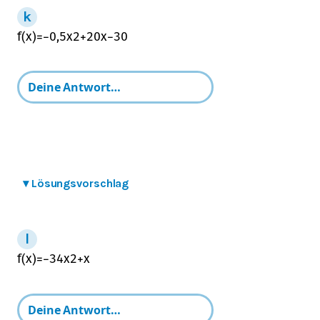
f
(
x
)
=
−
0,5
x
2
+
20
x
−
30
▾
Lösungsvorschlag
f
(
x
)
=
−
3
4
x
2
+
x