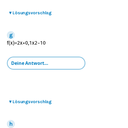
▾
Lösungsvorschlag
f
(
x
)
=
2
x
+
0,1
x
2
−
10
▾
Lösungsvorschlag