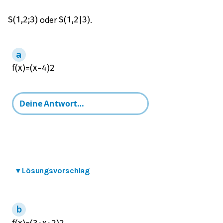
oder
.
S
(
1,2
;
3
)
S
(
1,2
|
3
)
f
(
x
)
=
(
x
−
4
)
2
▾
Lösungsvorschlag