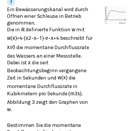
Ein Bewässerungskanal wird durch
Öffnen einer Schleuse in Betrieb
genommen.
Die in
definierte Funktion
mit
ℝ
w
beschreibt für
w
(
x
)
=
4
⋅
(
x
2
−
x
−
1
)
⋅
e
−
x
+
4
die momentane Durchflussrate
x
≥
0
des Wassers an einer Messstelle.
Dabei ist
die seit
x
Beobachtungsbeginn vergangene
Zeit in Sekunden und
die
w
(
x
)
momentane Durchflussrate in
Kubikmetern pro Sekunde
.
(
m
3
s
)
Abbildung 3 zeigt den Graphen von
w
.
Bestimmen Sie die momentane