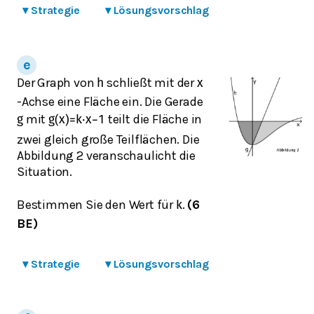
▾
Strategie
▾
Lösungsvorschlag
Der Graph von
schließt mit der
h
x
-Achse eine Fläche ein. Die Gerade
mit
teilt die Fläche in
g
g
(
x
)
=
k
⋅
x
−
1
zwei gleich große Teilflächen. Die
Abbildung 2 veranschaulicht die
Situation.
Bestimmen Sie den Wert für
.
(6
k
BE)
▾
Strategie
▾
Lösungsvorschlag