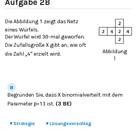
Aufgabe 2B
Die Abbildung
zeigt das Netz
1
eines Würfels.
Der Würfel wird
-mal geworfen.
30
Die Zufallsgröße
gibt an, wie oft
X
Abbildung
die Zahl
erzielt wird.
„
4
“
1
Begründen Sie, dass
binomialverteilt mit dem
X
Parameter
ist.
(3 BE)
p
=
1
3
▾
Strategie
▾
Lösungsvorschlag