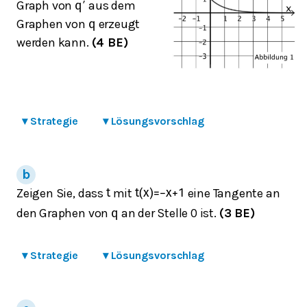
Graph von
aus dem
q
′
Graphen von
erzeugt
q
werden kann.
(4 BE)
▾
Strategie
▾
Lösungsvorschlag
Zeigen Sie, dass
mit
eine Tangente an
t
t
(
x
)
=
−
x
+
1
den Graphen von
an der Stelle 0 ist.
(3 BE)
q
▾
Strategie
▾
Lösungsvorschlag