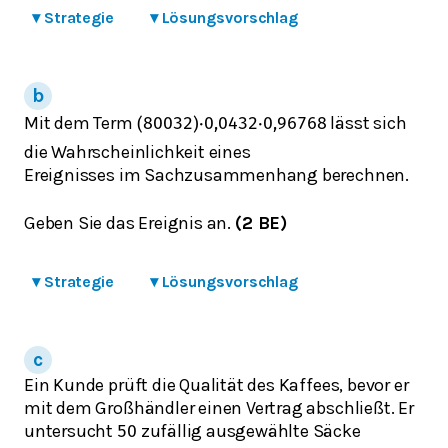
▾
Strategie
▾
Lösungsvorschlag
Mit dem Term
lässt sich
(
800
32
)
⋅
0,04
32
⋅
0,96
768
die Wahrscheinlichkeit eines
Ereignisses im Sachzusammenhang berechnen.
Geben Sie das Ereignis an.
(2 BE)
▾
Strategie
▾
Lösungsvorschlag
Ein Kunde prüft die Qualität des Kaffees, bevor er
mit dem Großhändler einen Vertrag abschließt. Er
untersucht
zufällig ausgewählte Säcke
50