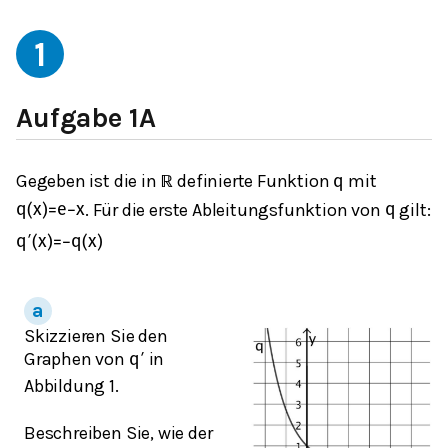
1
Aufgabe 1A
Gegeben ist die in
definierte Funktion
mit
ℝ
q
. Für die erste Ableitungsfunktion von
gilt:
q
(
x
)
=
e
−
x
q
q
′
(
x
)
=
−
q
(
x
)
Skizzieren Sie den
Graphen von
in
q
′
Abbildung 1.
Beschreiben Sie, wie der