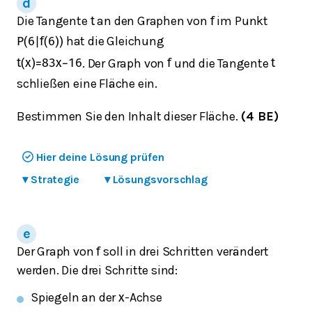
Die Tangente
an den Graphen von
im Punkt
t
f
hat die Gleichung
P
(
6
|
f
(
6
)
)
. Der Graph von
und die Tangente
t
(
x
)
=
8
3
x
−
16
f
t
schließen eine Fläche ein.
Bestimmen Sie den Inhalt dieser Fläche.
(4 BE)
Hier deine Lösung prüfen
▾
Strategie
▾
Lösungsvorschlag
Der Graph von
soll in drei Schritten verändert
f
werden. Die drei Schritte sind:
Spiegeln an der
-Achse
x