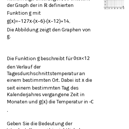
der Graph der in
definierten
ℝ
Funktion
mit
g
.
g
(
x
)
=
−
1
27
x
⋅
(
x
−
6
)
⋅
(
x
−
12
)
+
14
Die Abbildung zeigt den Graphen von
.
g
Die Funktion
beschreibt für
g
0
≤
x
<
12
den Verlauf der
Tagesdurchschnittstemperatur an
einem bestimmten Ort. Dabei ist
die
x
seit einem bestimmten Tag des
Kalenderjahres vergangene Zeit in
Monaten und
die Temperatur in
g
(
x
)
∘
C
.
Geben Sie die Bedeutung der