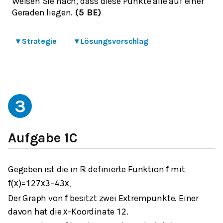
Weisen Sie nach, dass diese Punkte alle auf einer
Geraden liegen.
(5 BE)
▾
Strategie
▾
Lösungsvorschlag
3
Aufgabe 1C
Gegeben ist die in
definierte Funktion
mit
ℝ
f
.
f
(
x
)
=
1
27
x
3
−
4
3
x
Der Graph von
besitzt zwei Extrempunkte. Einer
f
davon hat die
-Koordinate
.
x
12