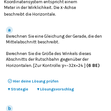
Koordinatensystem entspricht einem
Meter in der Wirklichkeit. Die
-Achse
x
beschreibt die Horizontale.
Berechnen Sie eine Gleichung der Gerade, die den
Mittelabschnitt beschreibt.
Berechnen Sie die Größe des Winkels dieses
Abschnitts der Rutschbahn gegenüber der
Horizontalen.
Zur Kontrolle:
(6 BE)
[
y
=
−
3
2
x
+
24
]
Hier deine Lösung prüfen
▾
Strategie
▾
Lösungsvorschlag