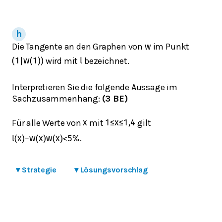
Die Tangente an den Graphen von
im Punkt
w
wird mit
bezeichnet.
(
1
|
w
(
1
)
)
l
Interpretieren Sie die folgende Aussage im
Sachzusammenhang:
(3 BE)
Für alle Werte von
mit
gilt
x
1
≤
x
≤
1,4
.
l
(
x
)
−
w
(
x
)
w
(
x
)
<
5
%
▾
Strategie
▾
Lösungsvorschlag