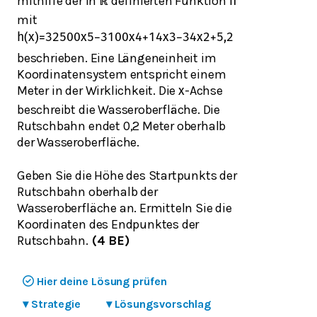
mithilfe der in
definierten Funktion
ℝ
h
mit
h
(
x
)
=
3
2500
x
5
−
3
100
x
4
+
1
4
x
3
−
3
4
x
2
+
5,2
beschrieben. Eine Längeneinheit im
Koordinatensystem entspricht einem
Meter in der Wirklichkeit. Die
-Achse
x
beschreibt die Wasseroberfläche. Die
Rutschbahn endet 0,2 Meter oberhalb
der Wasseroberfläche.
Geben Sie die Höhe des Startpunkts der
Rutschbahn oberhalb der
Wasseroberfläche an. Ermitteln Sie die
Koordinaten des Endpunktes der
Rutschbahn.
(4 BE)
Hier deine Lösung prüfen
▾
Strategie
▾
Lösungsvorschlag