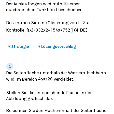
Der Auslaufbogen wird mithilfe einer
quadratischen Funktion
beschrieben.
f
Bestimmen Sie eine Gleichung von
.
Zur
f
[
Kontrolle:
(4 BE)
f
(
x
)
=
3
32
x
2
−
15
4
x
+
75
2
]
▾
Strategie
▾
Lösungsvorschlag
Die Seitenfläche unterhalb der Wasserrutschbahn
wird im Bereich
verkleidet.
4
≤
x
≤
20
Stellen Sie die entsprechende Fläche in der
Abbildung grafisch dar.
Berechnen Sie den Flächeninhalt der Seitenfläche.