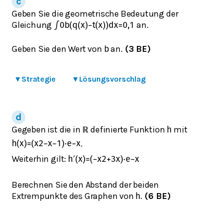
Geben Sie die geometrische Bedeutung der
Gleichung
an.
∫
0
b
(
q
(
x
)
−
t
(
x
)
)
d
x
=
0,1
Geben Sie den Wert von
an.
(3 BE)
b
▾
Strategie
▾
Lösungsvorschlag
Gegeben ist die in
definierte Funktion
mit
ℝ
h
.
h
(
x
)
=
(
x
2
−
x
−
1
)
⋅
e
−
x
Weiterhin gilt:
h
′
(
x
)
=
(
−
x
2
+
3
x
)
⋅
e
−
x
Berechnen Sie den Abstand der beiden
Extrempunkte des Graphen von
.
(6 BE)
h