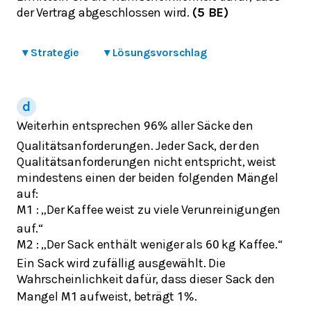
der Vertrag abgeschlossen wird.
(5 BE)
▾
Strategie
▾
Lösungsvorschlag
Weiterhin entsprechen
aller Säcke den
96
%
Qualitätsanforderungen. Jeder Sack, der den
Qualitätsanforderungen nicht entspricht, weist
mindestens einen der beiden folgenden Mängel
auf:
: „Der Kaffee weist zu viele Verunreinigungen
M
1
auf.“
: „Der Sack enthält weniger als
kg Kaffee.“
M
2
60
Ein Sack wird zufällig ausgewählt. Die
Wahrscheinlichkeit dafür, dass dieser Sack den
Mangel
aufweist, beträgt
.
M
1
1
%