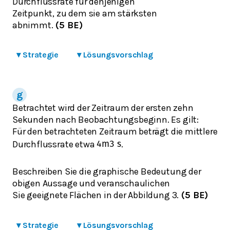
Durchflussrate für denjenigen
Zeitpunkt, zu dem sie am stärksten
abnimmt.
(5 BE)
▾
Strategie
▾
Lösungsvorschlag
Betrachtet wird der Zeitraum der ersten zehn
Sekunden nach Beobachtungsbeginn. Es gilt:
Für den betrachteten Zeitraum beträgt die mittlere
Durchflussrate etwa
.
4
m
3
s
Beschreiben Sie die graphische Bedeutung der
obigen Aussage und veranschaulichen
Sie geeignete Flächen in der Abbildung 3.
(5 BE)
▾
Strategie
▾
Lösungsvorschlag