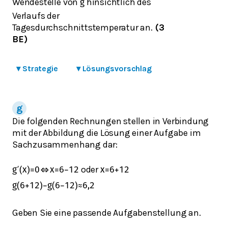
Wendestelle von
hinsichtlich des
g
Verlaufs der
Tagesdurchschnittstemperatur an.
(3
BE)
▾
Strategie
▾
Lösungsvorschlag
Die folgenden Rechnungen stellen in Verbindung
mit der Abbildung die Lösung einer Aufgabe im
Sachzusammenhang dar:
oder
g
′
(
x
)
=
0
⇔
x
=
6
−
12
x
=
6
+
12
g
(
6
+
12
)
−
g
(
6
−
12
)
≈
6,2
Geben Sie eine passende Aufgabenstellung an.