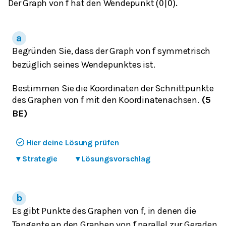
Der Graph von
hat den Wendepunkt
f
(
0
|
0
)
.
Begründen Sie, dass der Graph von
symmetrisch
f
bezüglich seines Wendepunktes ist.
Bestimmen Sie die Koordinaten der Schnittpunkte
des Graphen von
mit den Koordinatenachsen.
(5
f
BE)
Hier deine Lösung prüfen
▾
Strategie
▾
Lösungsvorschlag
Es gibt Punkte des Graphen von
, in denen die
f
Tangente an den Graphen von
parallel zur Geraden
f