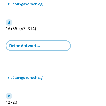
▾
Lösungsvorschlag
1
6
+
3
5
−
(
4
7
−
3
14
)
▾
Lösungsvorschlag
1
2
+
2
3