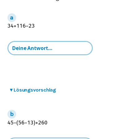
3
4
+
11
6
−
2
3
▾
Lösungsvorschlag
4
5
−
(
5
6
−
1
3
)
+
2
60