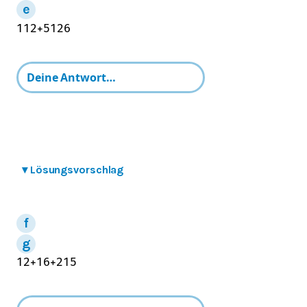
1
12
+
5
126
▾
Lösungsvorschlag
1
2
+
1
6
+
2
15