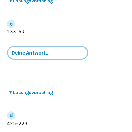
▾
Lösungsvorschlag
13
3
−
5
9
▾
Lösungsvorschlag
4
2
5
−
2
2
3