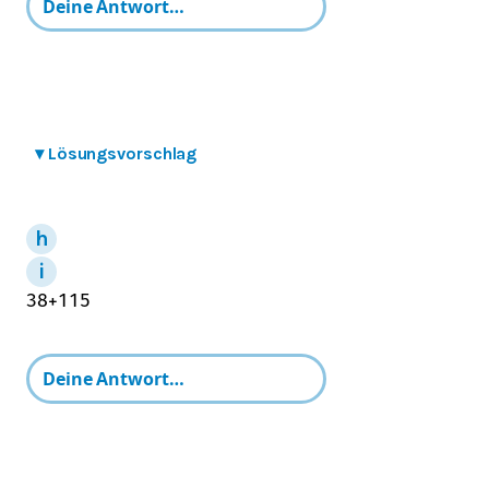
▾
Lösungsvorschlag
3
8
+
1
15