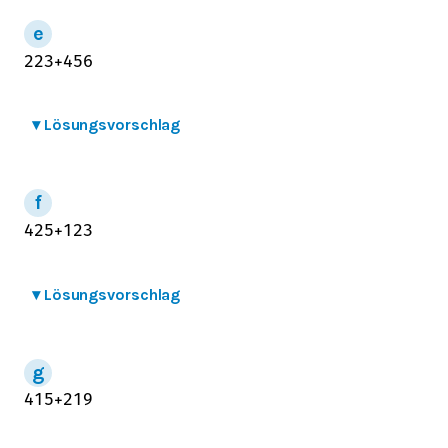
2
2
3
+
4
5
6
▾
Lösungsvorschlag
4
2
5
+
1
2
3
▾
Lösungsvorschlag
4
1
5
+
2
1
9