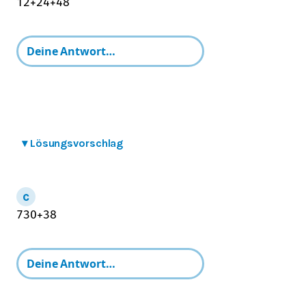
1
2
+
2
4
+
4
8
▾
Lösungsvorschlag
7
30
+
3
8