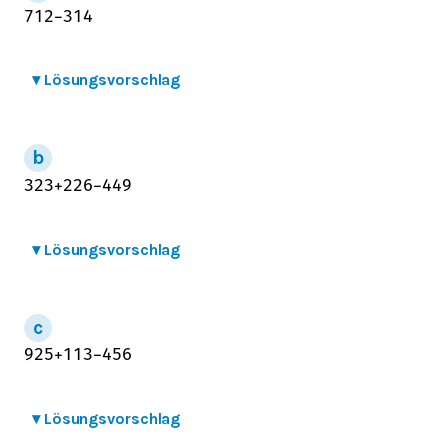
7
1
2
−
3
1
4
▾
Lösungsvorschlag
3
2
3
+
2
2
6
−
4
4
9
▾
Lösungsvorschlag
9
2
5
+
1
1
3
−
4
5
6
▾
Lösungsvorschlag