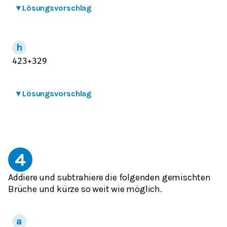
▾
Lösungsvorschlag
4
2
3
+
3
2
9
▾
Lösungsvorschlag
4
Addiere und subtrahiere die folgenden gemischten
Brüche und kürze so weit wie möglich.