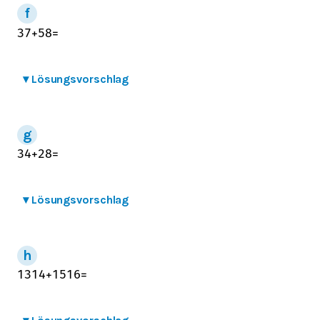
3
7
+
5
8
=
▾
Lösungsvorschlag
3
4
+
2
8
=
▾
Lösungsvorschlag
13
14
+
15
16
=