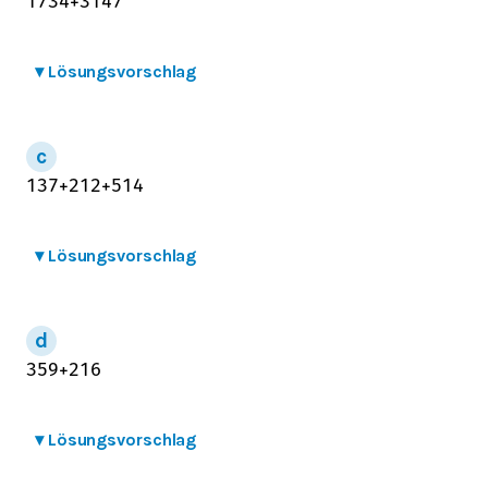
17
3
4
+
31
4
7
▾
Lösungsvorschlag
1
3
7
+
2
1
2
+
5
14
▾
Lösungsvorschlag
3
5
9
+
2
1
6
▾
Lösungsvorschlag