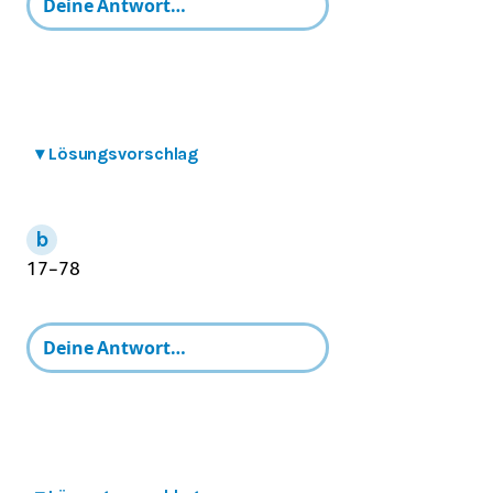
▾
Lösungsvorschlag
1
7
−
7
8