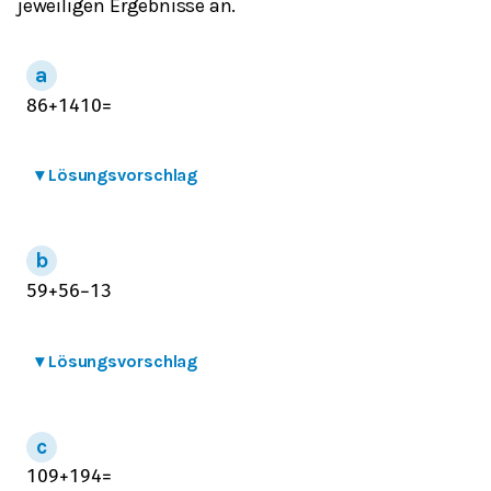
jeweiligen Ergebnisse an.
8
6
+
14
10
=
▾
Lösungsvorschlag
5
9
+
5
6
−
1
3
▾
Lösungsvorschlag
10
9
+
19
4
=