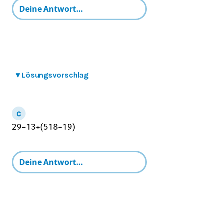
▾
Lösungsvorschlag
2
9
−
1
3
+
(
5
18
−
1
9
)