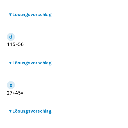
▾
Lösungsvorschlag
11
5
−
5
6
▾
Lösungsvorschlag
2
7
+
4
5
=
▾
Lösungsvorschlag