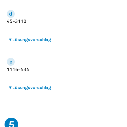
4
5
−
3
1
10
▾
Lösungsvorschlag
11
1
6
−
5
3
4
▾
Lösungsvorschlag
5