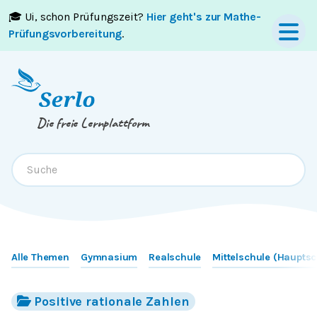
🎓 Ui, schon Prüfungszeit?
Hier geht's zur Mathe-
Springe zum
Inhalt
oder
Footer
Prüfungsvorbereitung
.
Die freie Lernplattform
Alle Themen
Gymnasium
Realschule
Mittelschule (Hauptsc
Positive rationale Zahlen