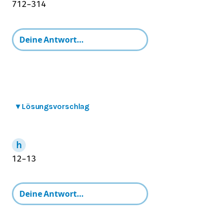
7
12
−
3
14
▾
Lösungsvorschlag
1
2
−
1
3