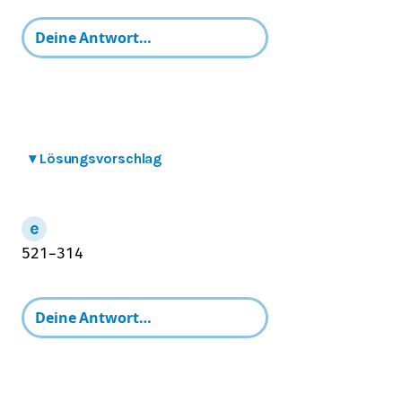
▾
Lösungsvorschlag
5
21
−
3
14