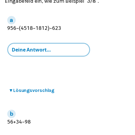
Eingabefeld ein, wie zum Beispiel "3/8".
9
5
6
−
(
4
5
18
−
1
8
12
)
−
6
2
3
▾
Lösungsvorschlag
5
6
+
3
4
−
9
8