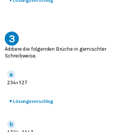
▾
Lösungsvorschlag
3
Addiere die folgenden Brüche in gemischter
Schreibweise.
2
3
4
+
1
2
7
▾
Lösungsvorschlag