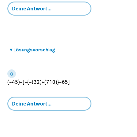
▾
Lösungsvorschlag
(
−
4
5
)
−
[
−
{
−
(
3
2
)
+
(
7
10
)
}
−
6
5
]